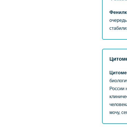
Фенилк
очередь
стабили
Цитом
Цитоме
биологи
России 
клиниче
человек
мочу, с