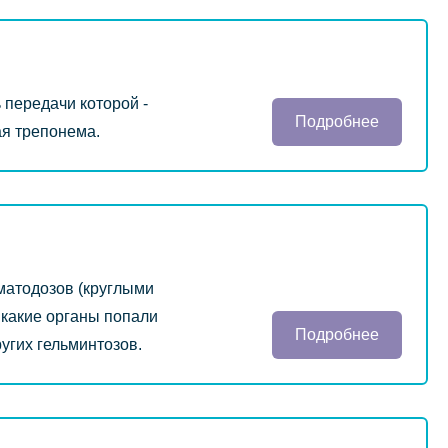
 передачи которой -
Подробнее
ая трепонема.
матодозов (круглыми
в какие органы попали
Подробнее
угих гельминтозов.