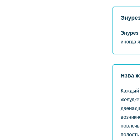
Энуре
Энурез
иногда 
Язва ж
Каждый 
желудке
двенадц
возникн
повлечь
полость