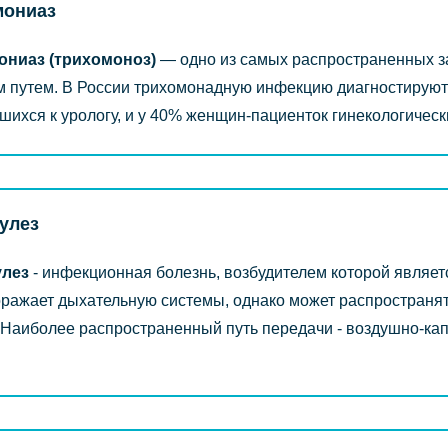
мониаз
ониаз (трихомоноз)
― одно из самых распространенных 
 путем. В России трихомонадную инфекцию диагностируют
шихся к урологу, и у 40% женщин-пациенток гинекологическ
улез
улез
- инфекционная болезнь, возбудителем которой являет
оражает дыхательную системы, однако может распространять
 Наиболее распространенный путь передачи - воздушно-ка