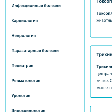
Токсо
Инфекционные болезни
Токсоп
животны
Кардиология
Неврология
Паразитарные болезни
Трихи
Педиатрия
Трихине
централ
Ревматология
кишке. 
мышечн
Урология
Эндокринология