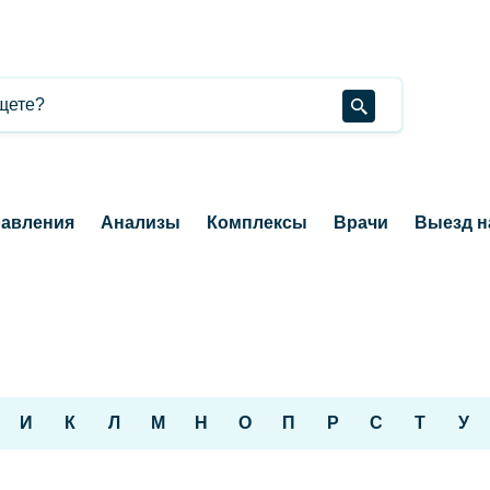
авления
Анализы
Комплексы
Врачи
Выезд н
И
К
Л
М
Н
О
П
Р
С
Т
У