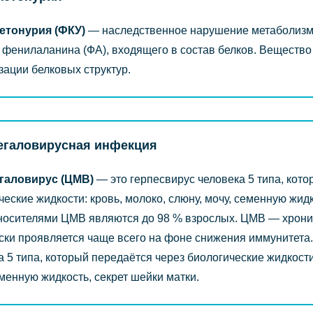
етонурия (ФКУ)
― наследственное нарушение метаболизма
 фенилаланина (ФА), входящего в состав белков. Вещество 
зации белковых структур.
егаловирусная инфекция
галовирус (ЦМВ)
— это герпесвирус человека 5 типа, кото
ческие жидкости: кровь, молоко, слюну, мочу, семенную жидк
носителями ЦМВ являются до 98 % взрослых. ЦМВ — хрони
ски проявляется чаще всего на фоне снижения иммунитета.
а 5 типа, который передаётся через биологические жидкости:
еменную жидкость, секрет шейки матки.