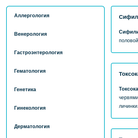
Аллергология
Сифил
Сифил
Венерология
половой
Гастроэнтерология
Гематология
Токсок
Токсок
Генетика
червями
личинки
Гинекология
Дерматология