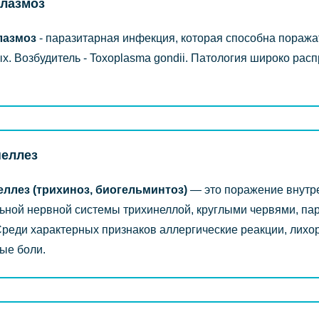
плазмоз
лазмоз
- паразитарная инфекция, которая способна поража
х. Возбудитель - Toxoplasma gondii. Патология широко рас
неллез
ллез (трихиноз, биогельминтоз)
― это поражение внутре
ьной нервной системы трихинеллой, круглыми червями, па
Среди характерных признаков аллергические реакции, лихор
ые боли.