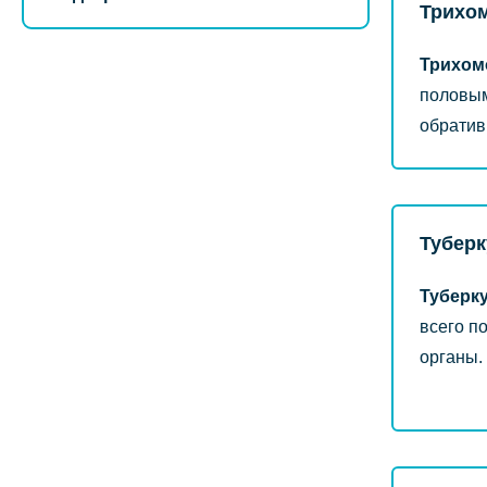
Трихо
Трихом
половым
обратив
Туберк
Туберк
всего п
органы.