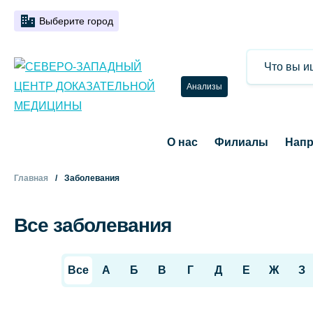
Выберите город
Анализы
О нас
Филиалы
Напр
Главная
Заболевания
Все заболевания
Все
А
Б
В
Г
Д
Е
Ж
З