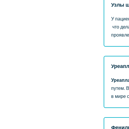
Узлы 
У пацие
что дел
проявле
Уреап
Уреапл
путем. 
в мире 
Фенил