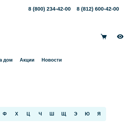
8 (800) 234-42-00
8 (812) 600-42-00
а дом
Акции
Новости
Ф
Х
Ц
Ч
Ш
Щ
Э
Ю
Я