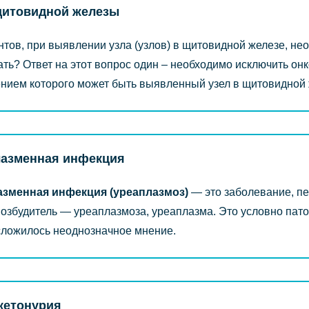
щитовидной железы
нтов, при выявлении узла (узлов) в щитовидной железе, не
ать? Ответ на этот вопрос один – необходимо исключить он
нием которого может быть выявленный узел в щитовидной 
лазменная инфекция
азменная инфекция (уреаплазмоз)
― это заболевание, 
Возбудитель ― уреаплазмоза, уреаплазма. Это условно пато
сложилось неоднозначное мнение.
кетонурия