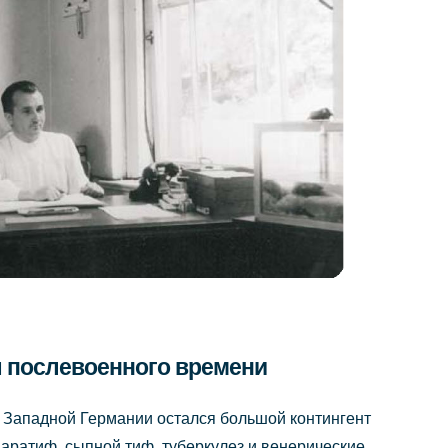
ы послевоенного времени
 Западной Германии остался большой контингент
паратиф, сыпной тиф, туберкулез и венерические