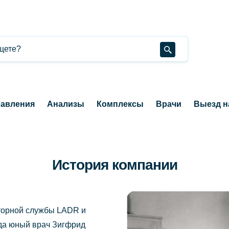
авления
Анализы
Комплексы
Врачи
Выезд н
История компании
аторной службы LADR и
гда юный врач Зигфрид