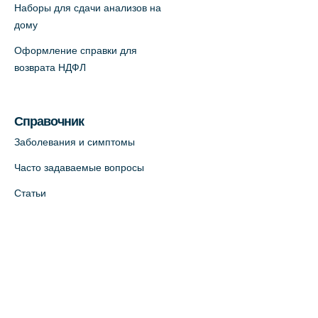
Наборы для сдачи анализов на
партнер)
дому
+7 (812) 660-73-69
Оформление справки для
На карте
возврата НДФЛ
Медицинский центр "Доктор
Семейный" (официальный партнер),
Справочник
Красносельское шоссе, 54, к.3
Заболевания и симптомы
+7 (812) 664-55-80
Часто задаваемые вопросы
На карте
Статьи
Медицинский центр на
Кондратьевском пр., 62к3
(официальный партнер)
+7 (812) 660-73-69
На карте