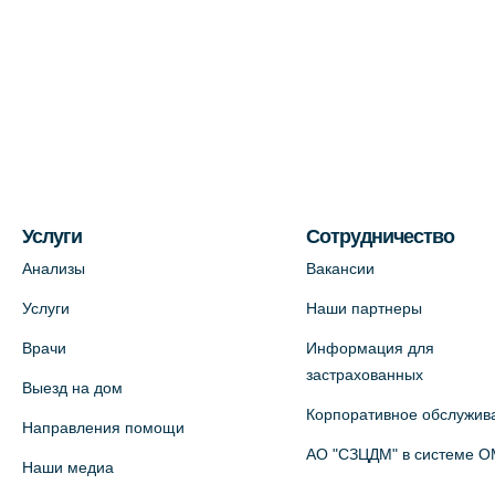
Пестеля, 25А
+7 (812) 600-42-00
На карте
Медицинский центр на Богатырском
пр., 4 (официальный партнер)
+7 (812) 770-04-67
На карте
Услуги
Сотрудничество
Анализы
Вакансии
Медицинский центр на ул. Моисеенко,
Услуги
Наши партнеры
5 (официальный партнер)
Врачи
Информация для
+7 (812) 660-73-69
застрахованных
Выезд на дом
На карте
Корпоративное обслужив
Направления помощи
Медицинский центр на пр.
АО "СЗЦДМ" в системе 
Наши медиа
Просвещения, 12к2 (официальный