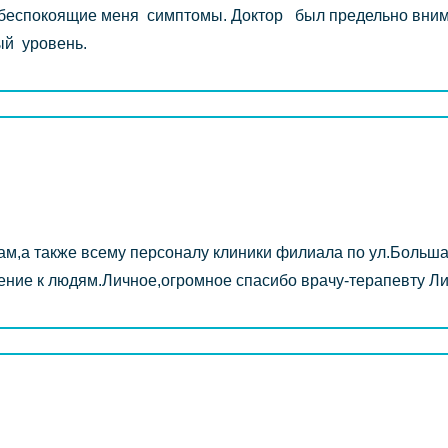
 беспокоящие меня симптомы. Доктор был предельно вним
й уровень.
ам,а также всему персоналу клиники филиала по ул.Большая
ение к людям.Личное,огромное спасибо врачу-терапевту Л