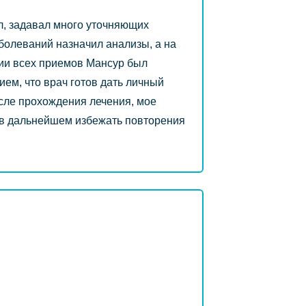
л, задавал много уточняющих
аболеваний назначил анализы, а на
нии всех приемов Мансур был
ем, что врач готов дать личный
сле прохождения лечения, мое
ы в дальнейшем избежать повторения