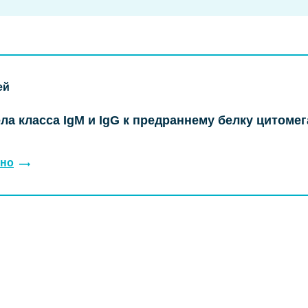
ей
ла класса IgM и IgG к предраннему белку цитоме
но