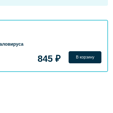
галовируса
845 ₽
В корзину