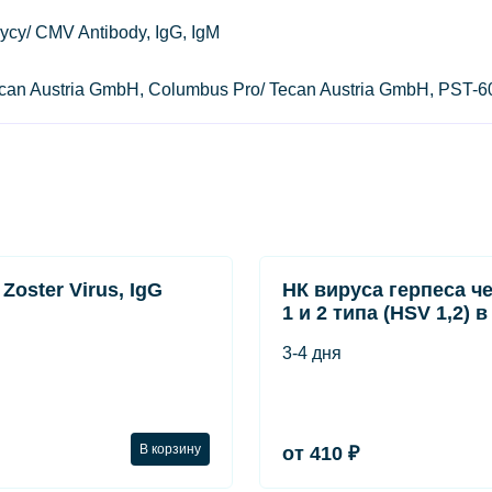
су/ CMV Antibody, IgG, IgM
Tecan Austria GmbH, Columbus Pro/ Tecan Austria GmbH, PST-
 Zoster Virus, IgG
НК вируса герпеса ч
1 и 2 типа (HSV 1,2) 
3-4 дня
В корзину
от 410 ₽