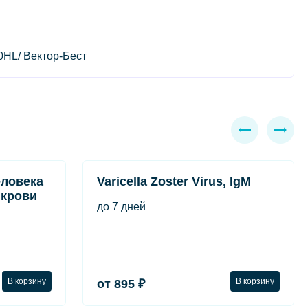
60HL/ Вектор-Бест
еловека
Varicella Zoster Virus, IgM
в крови
до 7 дней
В корзину
В корзину
от 895 ₽