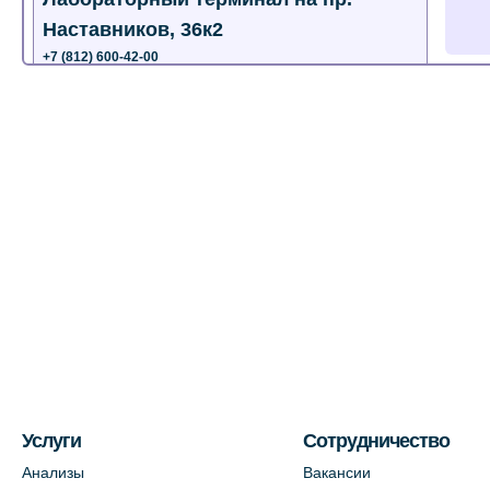
Наставников, 36к2
+7 (812) 600-42-00
+7 (812) 577-72-33
На карте
Лабораторный терминал на ул.
Пестеля, 25А
+7 (812) 600-42-00
На карте
Медицинский центр на Богатырском
пр., 4 (официальный партнер)
+7 (812) 770-04-67
На карте
Услуги
Сотрудничество
Анализы
Вакансии