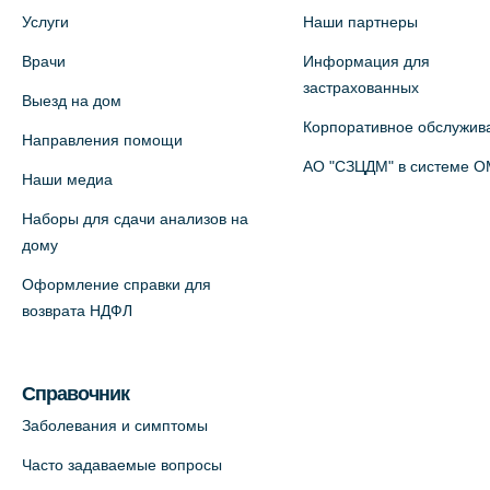
Медицинский центр на ул. Моисеенко,
Услуги
Наши партнеры
5 (официальный партнер)
Врачи
Информация для
+7 (812) 660-73-69
застрахованных
Выезд на дом
На карте
Корпоративное обслужив
Направления помощи
Медицинский центр на пр.
АО "СЗЦДМ" в системе 
Наши медиа
Просвещения, 12к2 (официальный
Наборы для сдачи анализов на
партнер)
дому
+7 (812) 660-73-69
Оформление справки для
На карте
возврата НДФЛ
Медицинский центр "Доктор
Семейный" (официальный партнер),
Справочник
Красносельское шоссе, 54, к.3
Заболевания и симптомы
+7 (812) 664-55-80
Часто задаваемые вопросы
На карте