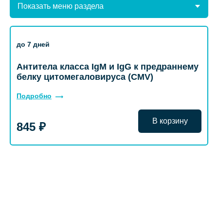
Показать меню раздела
до 7 дней
Антитела класса IgM и IgG к предраннему
белку цитомегаловируса (CMV)
Подробно
В корзину
845 ₽