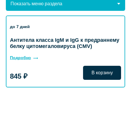
Показать меню раздела
до 7 дней
Антитела класса IgM и IgG к предраннему
белку цитомегаловируса (CMV)
Подробно
В корзину
845 ₽