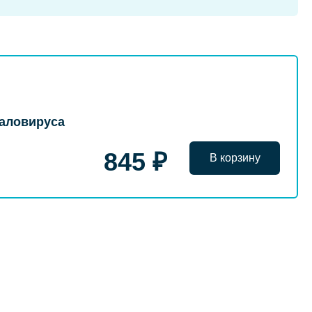
галовируса
845 ₽
В корзину