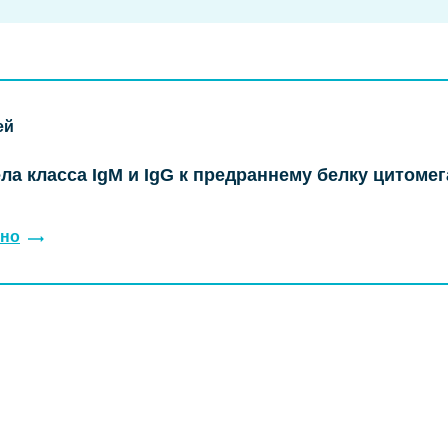
ей
ла класса IgM и IgG к предраннему белку цитоме
но