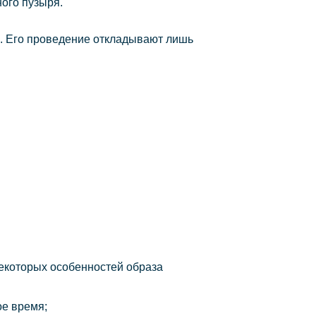
ого пузыря.
о. Его проведение откладывают лишь
екоторых особенностей образа
ое время;