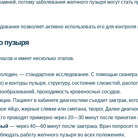
амней, потому заболевания желчного пузыря могут стать 
дования позволяет активно использовать его для контроля
го пузыря
часов и имеет несколько этапов.
т голоден, — стандартное исследование. С помощью сканер
) и контуры пузыря, структуру, состояние слизистой, распо
вообразований, проходимость кровеносных сосудов.
ии. Пациент в кабинете диагностики съедает завтрак, кото
ное яйцо, жирные сливки или сметана, творог. Далее диагн
го проводят примерно через 20—30 минут после принятия
овый
— через 40—60 минут после завтрака. Врач попросит п
наблюдать работу желчного пузыря во всех положениях.