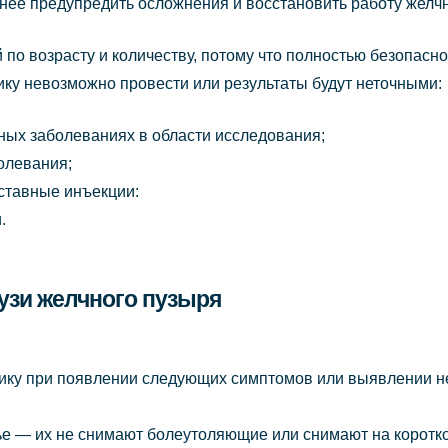
внее предупредить осложнения и восстановить работу желчн
по возрасту и количеству, потому что полностью безопасн
тику невозможно провести или результаты будут неточными:
жных заболеваниях в области исследования;
олевания;
ставные инъекции:
.
узи желчного пузыря
тику при появлении следующих симптомов или выявлении н
ье — их не снимают болеутоляющие или снимают на коротк