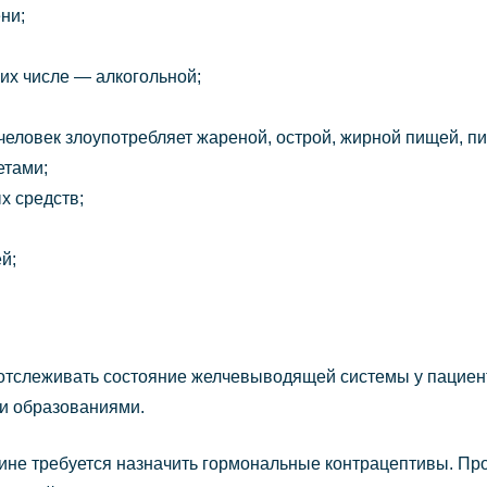
ни;
 их числе — алкогольной;
человек злоупотребляет жареной, острой, жирной пищей, п
етами;
х средств;
й;
 отслеживать состояние желчевыводящей системы у пацие
и образованиями.
ине требуется назначить гормональные контрацептивы. П