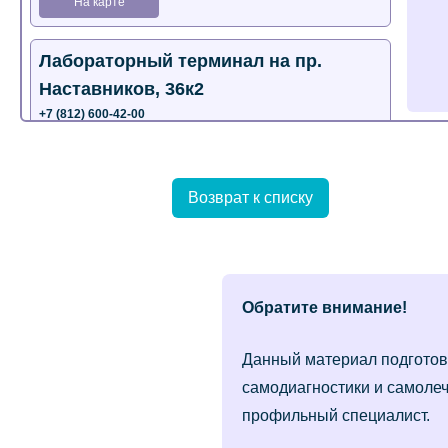
На карте
Лабораторный терминал на пр.
Наставников, 36к2
+7 (812) 600-42-00
+7 (812) 577-72-33
На карте
Возврат к списку
Лабораторный терминал на ул.
Пестеля, 25А
+7 (812) 600-42-00
Обратите внимание!
На карте
Данный материал подготов
Медицинский центр на Богатырском
самодиагностики и самолеч
пр., 4 (официальный партнер)
профильный специалист.
+7 (812) 770-04-67