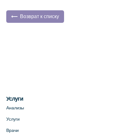
Медицинский центр на Богатырском пр.,
4 (официальный партнер)
+7 (812) 770-04-67
Возврат к списку
На карте
Медицинский центр на ул. Моисеенко, 5
(официальный партнер)
+7 (812) 660-73-69
На карте
Медицинский центр на пр. Просвещения,
12к2 (официальный партнер)
Услуги
+7 (812) 660-73-69
Анализы
На карте
Услуги
Медицинский центр "Доктор Семейный"
Врачи
(официальный партнер),