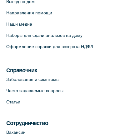
Выезд на дом
Красносельское шоссе, 54, к.3
Направления помощи
+7 (812) 664-55-80
Наши медиа
На карте
Наборы для сдачи анализов на дому
Медицинский центр на Кондратьевском
Оформление справки для возврата НДФЛ
пр., 62к3 (официальный партнер)
+7 (812) 660-73-69
На карте
Справочник
Заболевания и симптомы
Клиника ОРТОКРОСС на Волжском пер.
Часто задаваемые вопросы
д.3, В.О. (официальный партнёр)
+7 (812) 986-98-91
Статьи
На карте
Сотрудничество
Лабораторный терминал на
Вакансии
Кронверкском пр., 31 (официальный