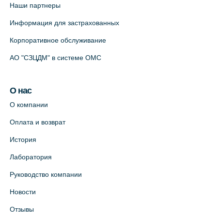
Наши партнеры
партнёр)
+7 (812) 498-10-30
Информация для застрахованных
На карте
Корпоративное обслуживание
АО "СЗЦДМ" в системе ОМС
Клиника “ПулковоСтом” на Пулковском
шоссе, д.26, к.6. (официальный партнёр)
+7 (981) 996-12-34
О нас
+7 (812) 679-11-01
О компании
На карте
Оплата и возврат
Лабораторный терминал на ул.
История
Савушкина, 124 (официальный партнёр)
Лаборатория
+7 (812) 565-11-12
Руководство компании
На карте
Новости
Лабораторный терминал на Большом
Отзывы