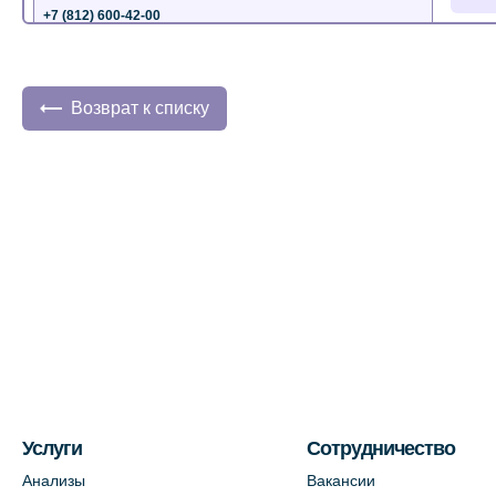
+7 (812) 600-42-00
+7 (812) 577-72-33
На карте
Возврат к списку
Лабораторный терминал на ул.
Пестеля, 25А
+7 (812) 600-42-00
На карте
Медицинский центр на Богатырском
пр., 4 (официальный партнер)
+7 (812) 770-04-67
На карте
Услуги
Сотрудничество
Медицинский центр на ул. Моисеенко,
Анализы
Вакансии
5 (официальный партнер)