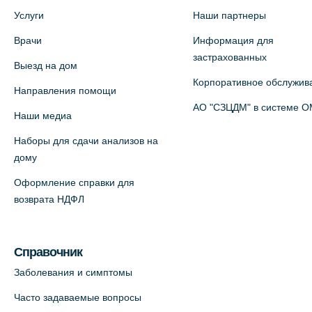
Услуги
Наши партнеры
+7 (812) 660-73-69
На карте
Врачи
Информация для
застрахованных
Выезд на дом
Медицинский центр на пр.
Корпоративное обслужив
Направления помощи
Просвещения, 12к2 (официальный
АО "СЗЦДМ" в системе 
Наши медиа
партнер)
+7 (812) 660-73-69
Наборы для сдачи анализов на
дому
На карте
Оформление справки для
Медицинский центр "Доктор
возврата НДФЛ
Семейный" (официальный партнер),
Красносельское шоссе, 54, к.3
Справочник
+7 (812) 664-55-80
Заболевания и симптомы
На карте
Часто задаваемые вопросы