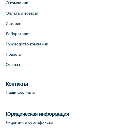
О компании
На карте
Оплата и возврат
Лабораторный терминал на ул.
История
Савушкина, 124 (официальный партнёр)
Лаборатория
+7 (812) 565-11-12
Руководство компании
На карте
Новости
Лабораторный терминал на Большом
Отзывы
пр. В.О., д.5 (официальный партнёр)
+7 (812) 565-11-12
Контакты
На карте
Наши филиалы
Юридическая информация
Лицензии и сертификаты