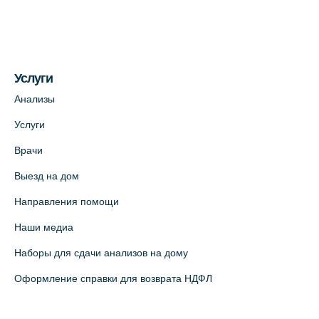
На карте
Медицинский центр на пр. Просвещения,
12к2 (официальный партнер)
Услуги
+7 (812) 660-73-69
Анализы
На карте
Услуги
Врачи
Медицинский центр "Доктор Семейный"
(официальный партнер),
Выезд на дом
Красносельское шоссе, 54, к.3
Направления помощи
+7 (812) 664-55-80
Наши медиа
На карте
Наборы для сдачи анализов на дому
Медицинский центр на Кондратьевском
Оформление справки для возврата НДФЛ
пр., 62к3 (официальный партнер)
+7 (812) 660-73-69