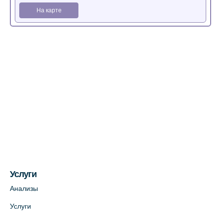
На карте
Медицинский центр на Богатырском пр.,
4 (официальный партнер)
+7 (812) 770-04-67
На карте
Медицинский центр на ул. Моисеенко, 5
(официальный партнер)
+7 (812) 660-73-69
На карте
Услуги
Медицинский центр на пр. Просвещения,
12к2 (официальный партнер)
Анализы
+7 (812) 660-73-69
Услуги
На карте