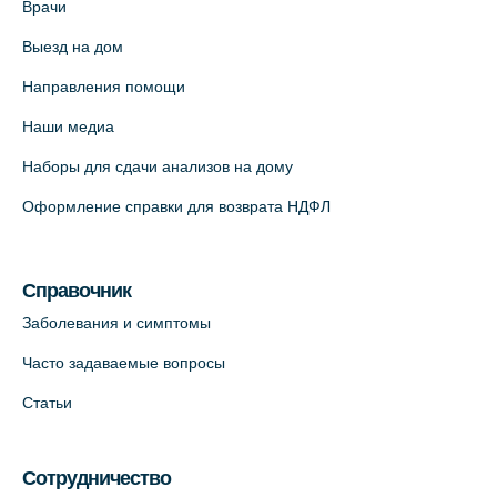
Врачи
Выезд на дом
Медицинский центр "Доктор Семейный"
(официальный партнер),
Направления помощи
Красносельское шоссе, 54, к.3
Наши медиа
+7 (812) 664-55-80
Наборы для сдачи анализов на дому
На карте
Оформление справки для возврата НДФЛ
Медицинский центр на Кондратьевском
пр., 62к3 (официальный партнер)
Справочник
+7 (812) 660-73-69
Заболевания и симптомы
На карте
Часто задаваемые вопросы
Клиника ОРТОКРОСС на Волжском пер.
Статьи
д.3, В.О. (официальный партнёр)
+7 (812) 986-98-91
Сотрудничество
На карте