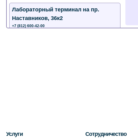
Лабораторный терминал на пр.
Наставников, 36к2
+7 (812) 600-42-00
+7 (812) 577-72-33
На карте
Лабораторный терминал на ул.
Пестеля, 25А
+7 (812) 600-42-00
На карте
Медицинский центр на Богатырском
пр., 4 (официальный партнер)
+7 (812) 770-04-67
На карте
Услуги
Сотрудничество