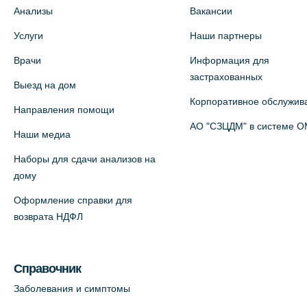
Анализы
Вакансии
Медицинский центр на ул. Моисеенко,
Услуги
Наши партнеры
5 (официальный партнер)
Врачи
Информация для
+7 (812) 660-73-69
застрахованных
Выезд на дом
На карте
Корпоративное обслужив
Направления помощи
Медицинский центр на пр.
АО "СЗЦДМ" в системе 
Наши медиа
Просвещения, 12к2 (официальный
Наборы для сдачи анализов на
партнер)
дому
+7 (812) 660-73-69
Оформление справки для
На карте
возврата НДФЛ
Медицинский центр "Доктор
Семейный" (официальный партнер),
Справочник
Красносельское шоссе, 54, к.3
Заболевания и симптомы
+7 (812) 664-55-80