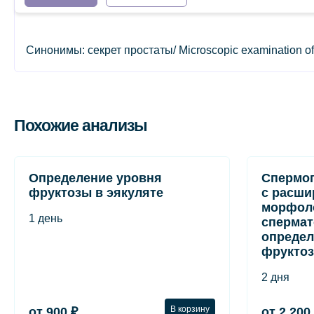
Синонимы: секрет простаты/ Microscopic examination of pr
Похожие анализы
Определение уровня
Спермог
фруктозы в эякуляте
с расши
морфол
1 день
спермат
определ
фруктоз
2 дня
В корзину
от 900 ₽
от 2 200