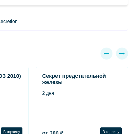
secretion
З 2010)
Секрет предстательной
железы
2 дня
В корзину
В корзину
от 380 ₽