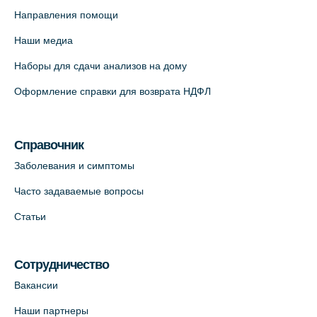
(официальный партнер),
Направления помощи
Красносельское шоссе, 54, к.3
Наши медиа
+7 (812) 664-55-80
Наборы для сдачи анализов на дому
На карте
Оформление справки для возврата НДФЛ
Медицинский центр на Кондратьевском
пр., 62к3 (официальный партнер)
Справочник
+7 (812) 660-73-69
Заболевания и симптомы
На карте
Часто задаваемые вопросы
Клиника ОРТОКРОСС на Волжском пер.
Статьи
д.3, В.О. (официальный партнёр)
+7 (812) 986-98-91
Сотрудничество
На карте
Вакансии
Лабораторный терминал на
Наши партнеры