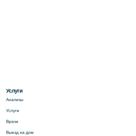
Медицинский центр на Богатырском пр.,
4 (официальный партнер)
+7 (812) 770-04-67
На карте
Медицинский центр на ул. Моисеенко, 5
(официальный партнер)
+7 (812) 660-73-69
На карте
Услуги
Медицинский центр на пр. Просвещения,
12к2 (официальный партнер)
Анализы
+7 (812) 660-73-69
Услуги
На карте
Врачи
Выезд на дом
Медицинский центр "Доктор Семейный"