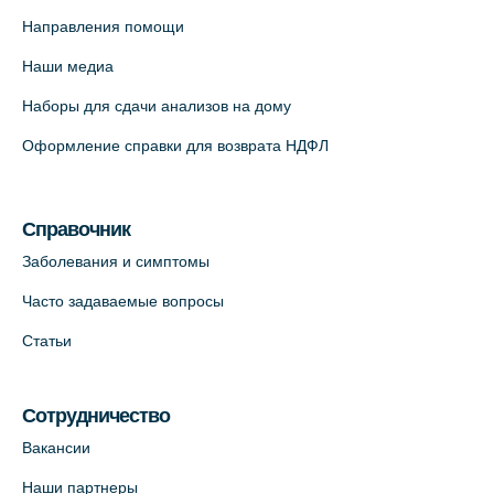
(официальный партнер),
Направления помощи
Красносельское шоссе, 54, к.3
Наши медиа
+7 (812) 664-55-80
Наборы для сдачи анализов на дому
На карте
Оформление справки для возврата НДФЛ
Медицинский центр на Кондратьевском
пр., 62к3 (официальный партнер)
Справочник
+7 (812) 660-73-69
Заболевания и симптомы
На карте
Часто задаваемые вопросы
Клиника ОРТОКРОСС на Волжском пер.
Статьи
д.3, В.О. (официальный партнёр)
+7 (812) 986-98-91
Сотрудничество
На карте
Вакансии
Лабораторный терминал на
Наши партнеры