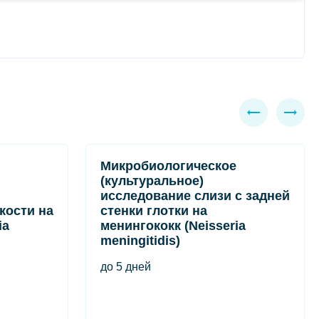
Микробиологическое
(культуральное)
исследование слизи с задней
кости на
стенки глотки на
ia
менингококк (Neisseria
meningitidis)
до 5 дней