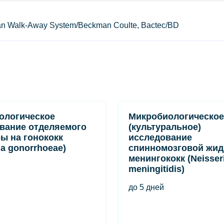
scan Walk-Away System/Beckman Coulte, Bactec/BD
ологическое
Микробиологическое
вание отделяемого
(культуральное)
ры на гонококк
исследование
ia gonorrhoeae)
спинномозговой жид
менингококк (Neisser
meningitidis)
до 5 дней