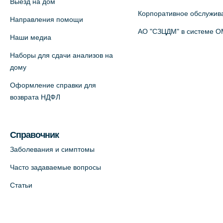
Выезд на дом
пр., 4 (официальный партнер)
Корпоративное обслужив
+7 (812) 770-04-67
Направления помощи
АО "СЗЦДМ" в системе 
На карте
Наши медиа
Наборы для сдачи анализов на
Медицинский центр на ул. Моисеенко,
дому
5 (официальный партнер)
Оформление справки для
+7 (812) 660-73-69
возврата НДФЛ
На карте
Медицинский центр на пр.
Справочник
Просвещения, 12к2 (официальный
Заболевания и симптомы
партнер)
Часто задаваемые вопросы
+7 (812) 660-73-69
Статьи
На карте
Медицинский центр "Доктор