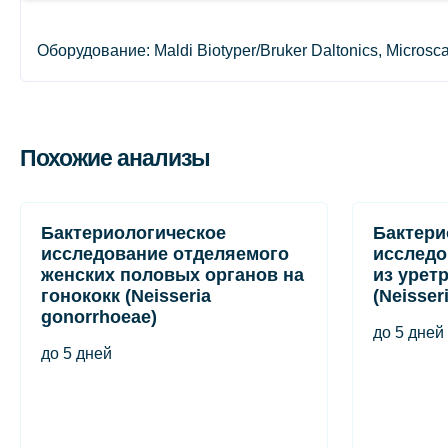
Оборудование: Maldi Biotyper/Bruker Daltonics, Micro
Похожие анализы
Бактериологическое
Бактери
исследование отделяемого
исследо
женских половых органов на
из урет
гонококк (Neisseria
(Neisser
gonorrhoeae)
до 5 дней
до 5 дней