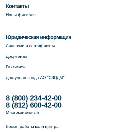
Лабораторный терминал на ул.
Контакты
Савушкина, 124 (официальный партнёр)
Наши филиалы
+7 (812) 565-11-12
На карте
Юридическая информация
Лабораторный терминал на Большом
Лицензии и сертификаты
пр. В.О., д.5 (официальный партнёр)
Документы
+7 (812) 565-11-12
Реквизиты
На карте
Доступная среда АО "СЗЦДМ"
8 (800) 234-42-00
8 (812) 600-42-00
Многоканальный
Время работы колл центра: