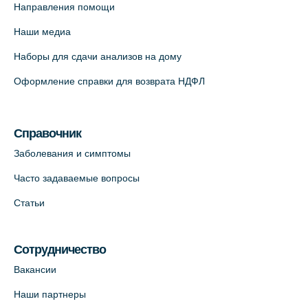
Медицинский центр на пр. Просвещения,
Направления помощи
12к2 (официальный партнер)
Наши медиа
+7 (812) 660-73-69
Наборы для сдачи анализов на дому
На карте
Оформление справки для возврата НДФЛ
Медицинский центр "Доктор Семейный"
(официальный партнер),
Красносельское шоссе, 54, к.3
Справочник
+7 (812) 664-55-80
Заболевания и симптомы
На карте
Часто задаваемые вопросы
Статьи
Медицинский центр на Кондратьевском
пр., 62к3 (официальный партнер)
+7 (812) 660-73-69
Сотрудничество
На карте
Вакансии
Наши партнеры
Клиника ОРТОКРОСС на Волжском пер.