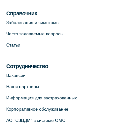
пр., 62к3 (официальный партнер)
Справочник
+7 (812) 660-73-69
Заболевания и симптомы
На карте
Часто задаваемые вопросы
Клиника ОРТОКРОСС на Волжском пер.
Статьи
д.3, В.О. (официальный партнёр)
+7 (812) 986-98-91
Сотрудничество
На карте
Вакансии
Лабораторный терминал на
Наши партнеры
Кронверкском пр., 31 (официальный
Информация для застрахованных
партнёр)
+7 (812) 498-10-30
Корпоративное обслуживание
На карте
АО "СЗЦДМ" в системе ОМС
Клиника “ПулковоСтом” на Пулковском