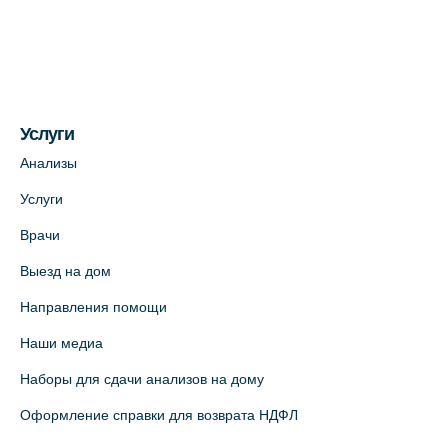
(официальный партнер)
+7 (812) 660-73-69
На карте
Услуги
Медицинский центр на пр. Просвещения,
12к2 (официальный партнер)
Анализы
+7 (812) 660-73-69
Услуги
На карте
Врачи
Выезд на дом
Медицинский центр "Доктор Семейный"
(официальный партнер),
Направления помощи
Красносельское шоссе, 54, к.3
Наши медиа
+7 (812) 664-55-80
Наборы для сдачи анализов на дому
На карте
Оформление справки для возврата НДФЛ
Медицинский центр на Кондратьевском