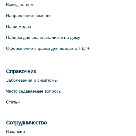
Выезд на дом
Медицинский центр "Доктор Семейный"
(официальный партнер),
Направления помощи
Красносельское шоссе, 54, к.3
Наши медиа
+7 (812) 664-55-80
Наборы для сдачи анализов на дому
На карте
Оформление справки для возврата НДФЛ
Медицинский центр на Кондратьевском
пр., 62к3 (официальный партнер)
Справочник
+7 (812) 660-73-69
Заболевания и симптомы
На карте
Часто задаваемые вопросы
Клиника ОРТОКРОСС на Волжском пер.
Статьи
д.3, В.О. (официальный партнёр)
+7 (812) 986-98-91
Сотрудничество
На карте
Вакансии