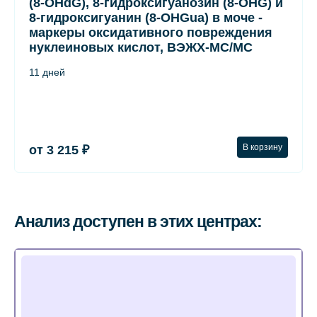
(8-OHdG), 8-гидроксигуанозин (8-OHG) и
8-гидроксигуанин (8-OHGua) в моче -
маркеры оксидативного повреждения
нуклеиновых кислот, ВЭЖХ-МС/МС
11 дней
В корзину
от 3 215 ₽
Анализ доступен в этих центрах: