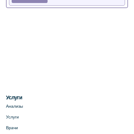
Медицинский центр на Богатырском пр.,
4 (официальный партнер)
+7 (812) 770-04-67
На карте
Медицинский центр на ул. Моисеенко, 5
(официальный партнер)
+7 (812) 660-73-69
На карте
Услуги
Медицинский центр на пр. Просвещения,
12к2 (официальный партнер)
Анализы
+7 (812) 660-73-69
Услуги
На карте
Врачи