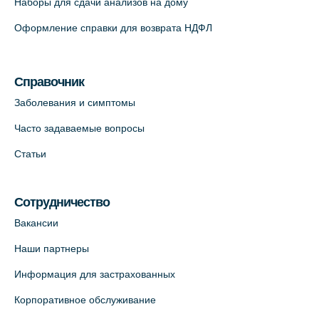
Наборы для сдачи анализов на дому
На карте
Оформление справки для возврата НДФЛ
Медицинский центр на Кондратьевском
пр., 62к3 (официальный партнер)
Справочник
+7 (812) 660-73-69
Заболевания и симптомы
На карте
Часто задаваемые вопросы
Клиника ОРТОКРОСС на Волжском пер.
Статьи
д.3, В.О. (официальный партнёр)
+7 (812) 986-98-91
Сотрудничество
На карте
Вакансии
Лабораторный терминал на
Наши партнеры
Кронверкском пр., 31 (официальный
Информация для застрахованных
партнёр)
+7 (812) 498-10-30
Корпоративное обслуживание